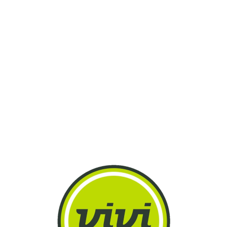
Lo
adi
n