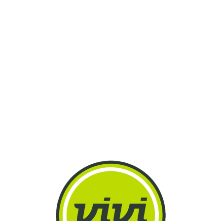
Lo
adi
n