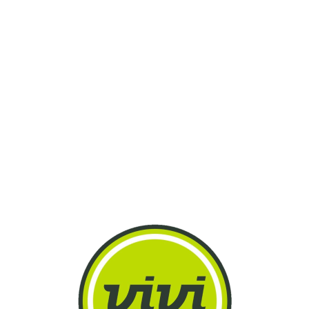
Lo
adi
n