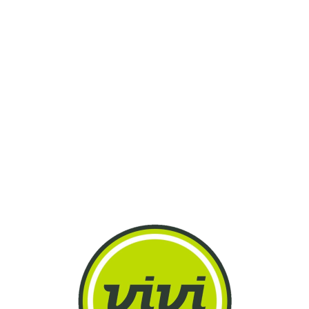
Lo
adi
n