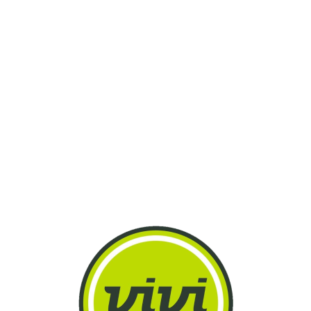
Lo
adi
n