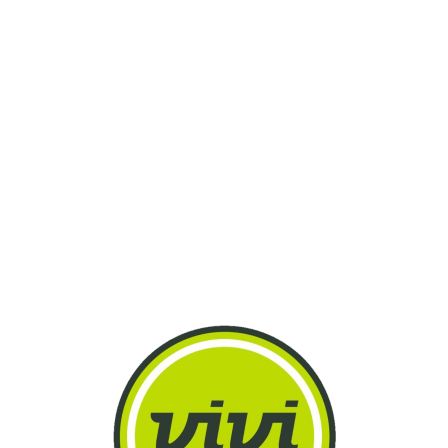
Lo
adi
n