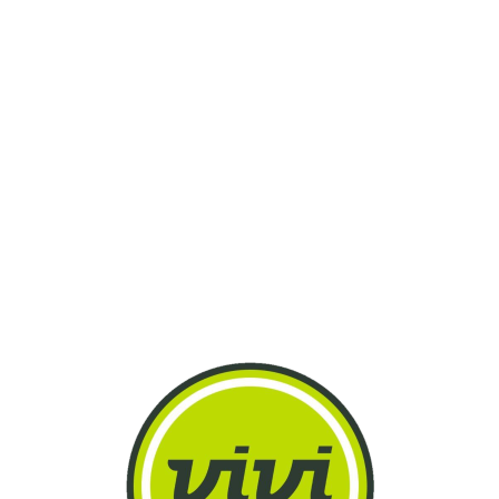
Lo
adi
n