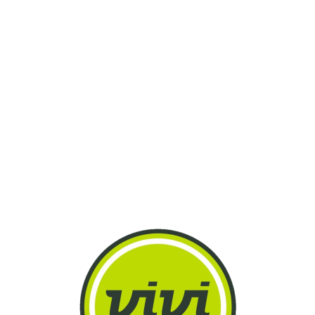
Lo
adi
n