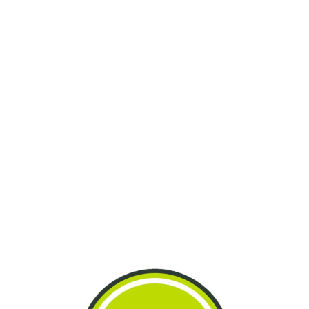
oa
...