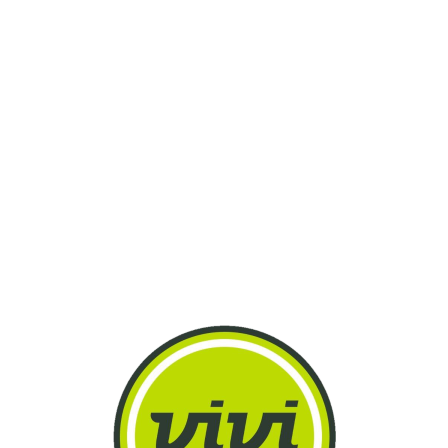
Lo
adi
n