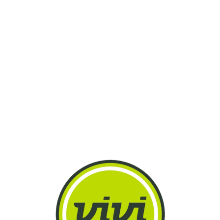
Lo
adi
n