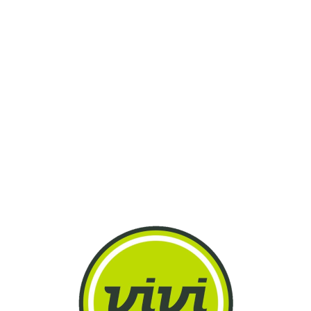
Lo
adi
n