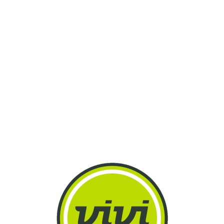
Lo
adi
n