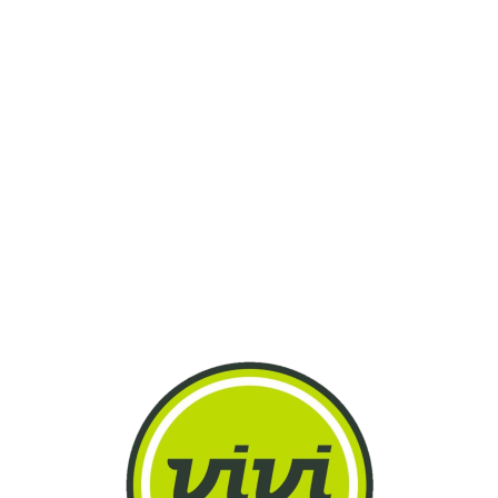
Lo
adi
n