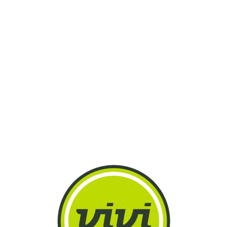
Lo
adi
n