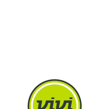
Lo
adi
n