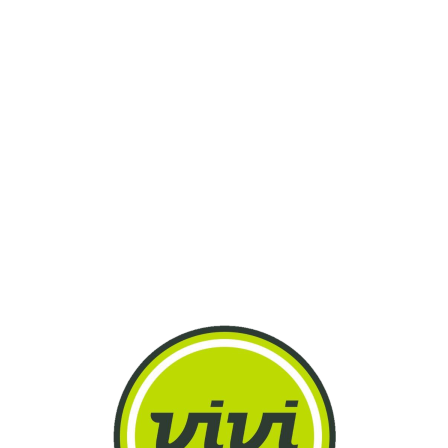
Lo
adi
n