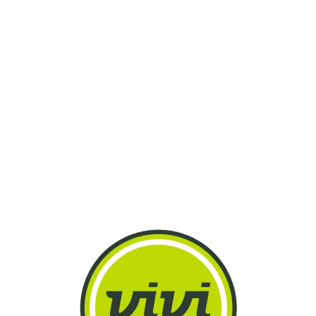
Lo
adi
n